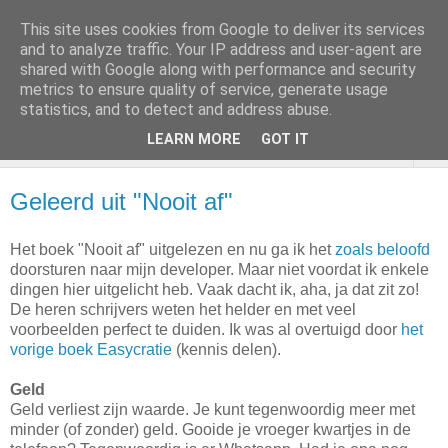
This site uses cookies from Google to deliver its services
and to analyze traffic. Your IP address and user-agent are
shared with Google along with performance and security
metrics to ensure quality of service, generate usage
statistics, and to detect and address abuse.
LEARN MORE
GOT IT
▼
Geleerd uit "Nooit af"
Het boek "Nooit af" uitgelezen en nu ga ik het
zoals beloofd
doorsturen naar mijn developer. Maar niet voordat ik enkele
dingen hier uitgelicht heb. Vaak dacht ik, aha, ja dat zit zo!
De heren schrijvers weten het helder en met veel
voorbeelden perfect te duiden. Ik was al overtuigd door
het
vorige boek Easycratie
(kennis delen).
Geld
Geld verliest zijn waarde. Je kunt tegenwoordig meer met
minder (of zonder) geld. Gooide je vroeger kwartjes in de