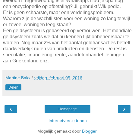
telefoon? Tegenwoordig is er Whatsapp. Had je opa nog
een encyclopedie op afbetaling? Jij gebruikt Wikipedia.
Er is geen schaarste, maar een verdelingsprobleem.
Waarom zijn de wachtlijsten voor een woning zo lang terwijl
er zoveel woningen leeg staan?
Een geldsysteem is gebaseerd op vertrouwen. Het mondiale
geldsysteem zoals we dat nu kennen lijkt onbeheersbaar te
worden. Nog maar 2% van het aantal geldtransacties betreft
daadwerkelijk ruilen van producten en diensten. De rest is
speculatie, financiering, rente, aandelenhandel, leningen
aan Griekenland enz.
Martine Bakx
*
vrijdag, februari 05, 2016
Delen
‹
›
Homepage
Internetversie tonen
Mogelijk gemaakt door
Blogger
.