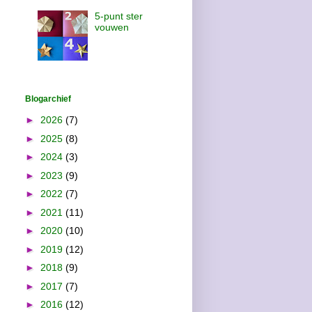
5-punt ster
vouwen
Blogarchief
►
2026
(7)
►
2025
(8)
►
2024
(3)
►
2023
(9)
►
2022
(7)
►
2021
(11)
►
2020
(10)
►
2019
(12)
►
2018
(9)
►
2017
(7)
►
2016
(12)