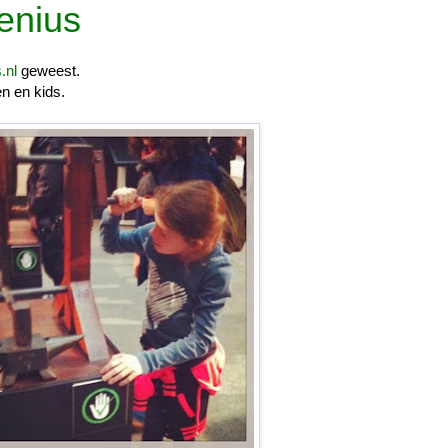
enius
.nl
geweest.
n en kids.