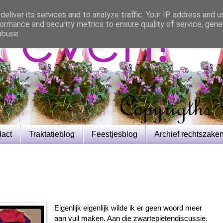
eliver its services and to analyze traffic. Your IP address and 
ormance and security metrics to ensure quality of service, gen
abuse.
dact
Traktatieblog
Feestjesblog
Archief rechtszake
Eigenlijk eigenlijk wilde ik er geen woord meer
aan vuil maken. Aan die zwartepietendiscussie.