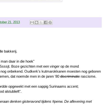
tober 21, 2013
le bakkerij.
 man daar in die hoek"
. Ssssjt. Boze gezichten met een vinger op de mond
jds nog onbekend. Oudkerk's kutmarokkanen moesten nog geboren
noemen, dat noemde men in de jaren '80
discriminatie
rascisme.
ordde opgewekt met een sappig Surinaams accent;
d alstublieft".
t eraan denken gisteravond tijdens #penw. De aflevering met