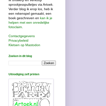
Ik ontwerp en verkoop
sprookjesspulletjes via Artoek.
Verder blog ik erop los, heb ik
een rekenspel gemaakt, een
boek geschreven en
kan ik je
helpen met een onredelijke
fotoclaim
.
Contactgegevens
Privacybeleid
Kletsen op Mastodon
Zoeken in dit blog
Uitnodiging zelf printen