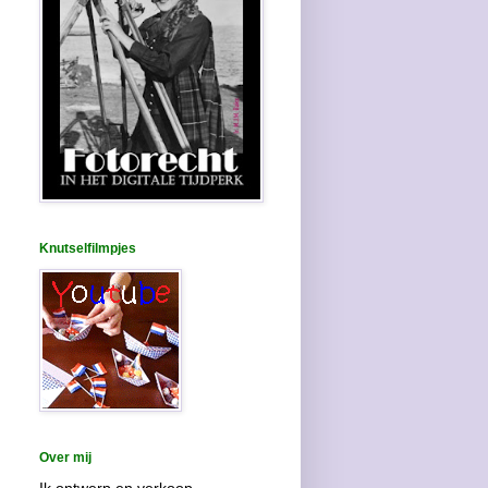
Knutselfilmpjes
Over mij