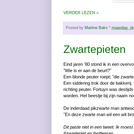
VERDER LEZEN »
Posted by
Martine Bakx
*
maandag, ok
Zwartepieten
Eind jaren '80 stond ik in een overvol
"Wie is er aan de beurt?"
Een blonde peuter roept; "die zwarte
Een siddering trok door de bakkerij
richting peuter. Fortuyn was desti
worden. Het beestje bij zijn naam 
De inderdaad pikzwarte man antwo
"En deze zwarte man wil een wit broo
Dit paste niet in een tweet. Ik moes
#zwartepiet en #witteman.