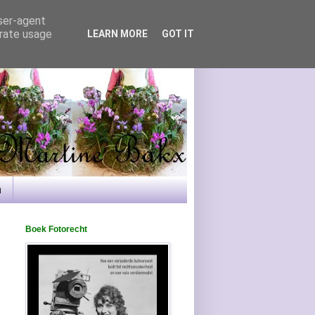
user-agent
erate usage
LEARN MORE
GOT IT
n
Boek Fotorecht