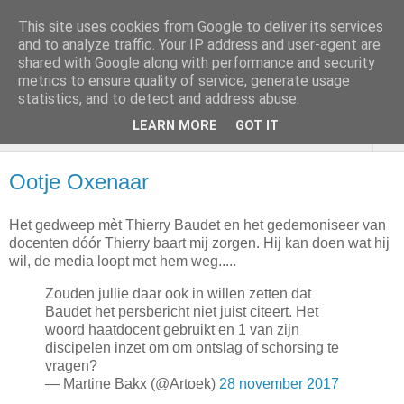
This site uses cookies from Google to deliver its services
and to analyze traffic. Your IP address and user-agent are
shared with Google along with performance and security
metrics to ensure quality of service, generate usage
statistics, and to detect and address abuse.
LEARN MORE
GOT IT
▼
Ootje Oxenaar
Het gedweep mèt Thierry Baudet en het gedemoniseer van
docenten dóór Thierry baart mij zorgen. Hij kan doen wat hij
wil, de media loopt met hem weg.....
Zouden jullie daar ook in willen zetten dat
Baudet het persbericht niet juist citeert. Het
woord haatdocent gebruikt en 1 van zijn
discipelen inzet om om ontslag of schorsing te
vragen?
— Martine Bakx (@Artoek)
28 november 2017