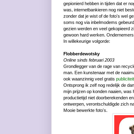
gepionierd hebben in tijden dat er 
was, internetbankieren nog niet beston
zonder dat je wist of de foto's wel 
soms nog via inbelmodems gebeurde
gezien werden en veel gekopieerd zi
gewoon hard werken. Ondernemers 
In willekeurige volgorde:
Flobberdewotsky
Online sinds februari 2003
Grondlegger van de rage van recyc
man. Een kunstenaar met de naaima
ook waanzinnig veel gratis
publiciteit
Ontsprong ik zelf nog redelijk de da
mijn prijzen op konden naaien, was 
productietijd niet doorberekenden e
ontwerpen, verontschuldigde zich naa
Mooie bewerkte foto's.