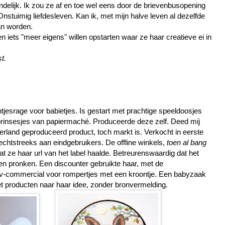
ndelijk. Ik zou ze af en toe wel eens door de brievenbusopening
Onstuimig liefdesleven. Kan ik, met mijn halve leven al dezelfde
an worden.
n iets "meer eigens" willen opstarten waar ze haar creatieve ei in
t.
tjesrage voor babietjes. Is gestart met prachtige speeldoosjes
 prinsesjes van papiermaché. Produceerde deze zelf. Deed mij
erland geproduceerd product, toch markt is. Verkocht in eerste
 rechtstreeks aan eindgebruikers. De offline winkels,
toen al bang
dat ze haar url van het label haalde. Betreurenswaardig dat het
ren pronken. Een discounter gebruikte haar, met de
tv-commercial voor rompertjes met een kroontje. Een babyzaak
et producten naar haar idee, zonder bronvermelding.