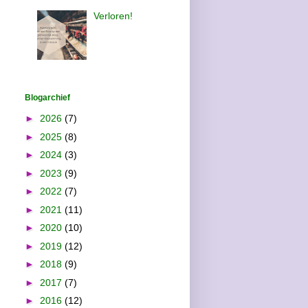
Verloren!
Blogarchief
►
2026
(7)
►
2025
(8)
►
2024
(3)
►
2023
(9)
►
2022
(7)
►
2021
(11)
►
2020
(10)
►
2019
(12)
►
2018
(9)
►
2017
(7)
►
2016
(12)