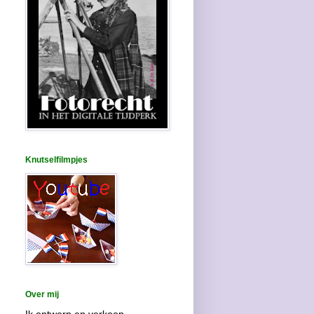
Knutselfilmpjes
Over mij