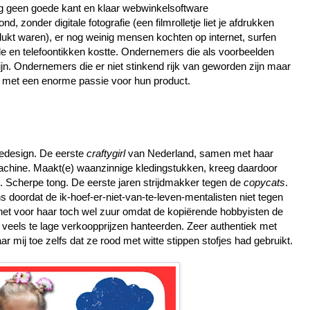
nog geen goede kant en klaar webwinkelsoftware
d, zonder digitale fotografie (een filmrolletje liet je afdrukken
gelukt waren), er nog weinig mensen kochten op internet, surfen
 en telefoontikken kostte. Ondernemers die als voorbeelden
jn. Ondernemers die er niet stinkend rijk van geworden zijn maar
met een enorme passie voor hun product.
ledesign. De eerste
craftygirl
van Nederland, samen met haar
chine. Maakt(e) waanzinnige kledingstukken, kreeg daardoor
. Scherpe tong. De eerste jaren strijdmakker tegen de
copycats
.
ns doordat de ik-hoef-er-niet-van-te-leven-mentalisten niet tegen
het voor haar toch wel zuur omdat de kopiërende hobbyisten de
n veels te lage verkoopprijzen hanteerden. Zeer authentiek met
r mij toe zelfs dat ze rood met witte stippen stofjes had gebruikt.