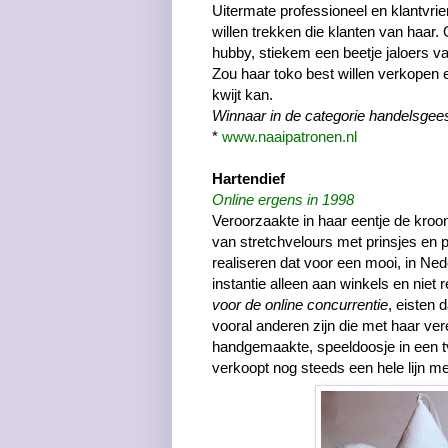
Uitermate professioneel en klantvrie
willen trekken die klanten van haar. 
hubby, stiekem een beetje jaloers v
Zou haar toko best willen verkopen e
kwijt kan.
Winnaar in de categorie handelsgees
*
www.naaipatronen.nl
Hartendief
Online ergens in 1998
Veroorzaakte in haar eentje de kroon
van stretchvelours met prinsjes en
realiseren dat voor een mooi, in Ned
instantie alleen aan winkels en niet
voor de online concurrentie
, eisten 
vooral anderen zijn die met haar ve
handgemaakte, speeldoosje in een 
verkoopt nog steeds een hele lijn m