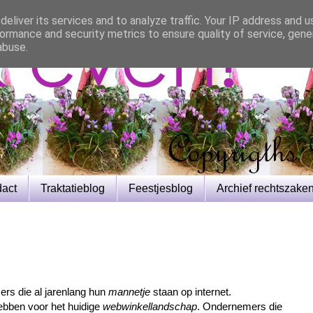
eliver its services and to analyze traffic. Your IP address and 
ormance and security metrics to ensure quality of service, gen
abuse.
dact
Traktatieblog
Feestjesblog
Archief rechtszake
rs die al jarenlang hun
mannetje
staan op internet.
ebben voor het huidige
webwinkellandschap
. Ondernemers die