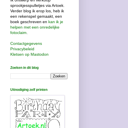
Ik ontwerp en verkoop
sprookjesspulletjes via Artoek.
Verder blog ik erop los, heb ik
een rekenspel gemaakt, een
boek geschreven en
kan ik je
helpen met een onredelijke
fotoclaim
.
Contactgegevens
Privacybeleid
Kletsen op Mastodon
Zoeken in dit blog
Uitnodiging zelf printen