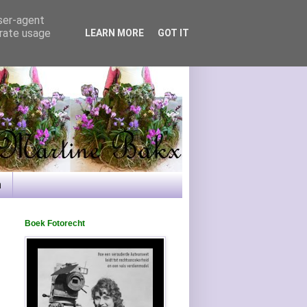
user-agent
erate usage
LEARN MORE
GOT IT
n
Boek Fotorecht