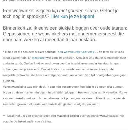
Een webwinkel is geen
kip met gouden eieren
. Geloof je
toch nog in sprookjes?
Hier kun je ze kopen!
Binnenkort zal ik eens een stukje bloggen over oude taarten:
Gepassioneerde webwinkeliers met ondernemersgeest die
door hard werken al meer dan 6 jaar bestaan.
* Ik heb er al eens eerder over geblogd "
een webwinkeltje voor erbij
". Een term die ik vaak
terug gezien heb. En
ik reageer
wel eens bij artikelen. Omdat ik vind dat er te makkelijk over
gedacht wordt. Omdat ik wil waarschuwen voordat je geld investeert in iets dat niet gaat
opbrengen wat je verwacht. Omdat ik als consuminderaar niet zit te wachten op de
zoveelste webwinkel die haar overtollige voorraad na verloop van tijd noodgedwongen gaat
dumpen.
Verontwaardiging was mijn deel. Ik zou mijn concurrenten het licht in de ogen niet gunnen.
Ik zou op deze manier mijn eigen bedrijf willen pluggen. Het was onzin wat ik vertelde. M.a.w.
een webwinkel is wèl voor Jan en alleman de kip met gouden eieren. Maar ik zou ze niet de
kost willen geven, het aantal webwinkels dat gestopt is afgelopen jaren.
** "Maak Het", is een prachtig boek van Machteld Stilting over creatieve webwinkeliers. Het
staat in de linkerkantlijn van dit blog.