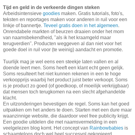
Tijd en geld in de verkeerde dingen steken
Arbeidsintensieve
goodies
maken. Gratis tutorials, foto's,
teksten en reportages maken voor anderen in ruil voor een
linkje of bannertje.
Teveel gratis doen in het algemeen
.
Onrendabele markten of beurzen draaien onder het mom
van naamsbekendheid, "als ik het kraamgeld maar
terugverdien". Producten weggeven al dan niet voor het
goede doel in ruil voor (te weinig) aandacht en promotie.
Tuurlijk mag je wel eens een steekje laten vallen en al
doende leert men. Soms heeft een klant echt geen gelijk.
Soms resulteert het niet kunnen rekenen in een te hoge
verkoopprijs waarbij het product juist beter verkoopt. Soms
is je product zo goed (of goedkoop, of moeilijk verkrijgbaar)
dat mensen toch terugkomen na een slecht afgehandelde
klacht.
En uitzonderingen bevestigen de regel. Soms kan het goed
uitpakken om het anders te doen. Starten met een dure maar
waanzinnige website, die daardoor veel free publicity krijgt.
Een goodie uitdelen die met naamsvermelding in een
veelgelezen blog komt. Het concept van
Rainbowbabies
is
schaamteloos doch wel heel succesvol gekopieerd.