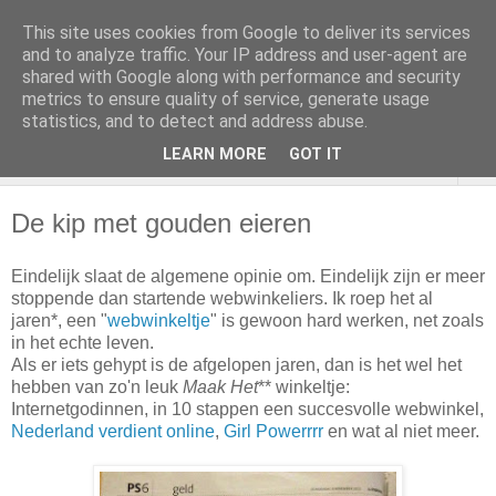
This site uses cookies from Google to deliver its services
and to analyze traffic. Your IP address and user-agent are
shared with Google along with performance and security
metrics to ensure quality of service, generate usage
statistics, and to detect and address abuse.
LEARN MORE
GOT IT
▼
De kip met gouden eieren
Eindelijk slaat de algemene opinie om. Eindelijk zijn er meer
stoppende dan startende webwinkeliers. Ik roep het al
jaren*, een "
webwinkeltje
" is gewoon hard werken, net zoals
in het echte leven.
Als er iets gehypt is de afgelopen jaren, dan is het wel het
hebben van zo'n leuk
Maak Het
** winkeltje:
Internetgodinnen, in 10 stappen een succesvolle webwinkel,
Nederland verdient online
,
Girl Powerrrr
en wat al niet meer.