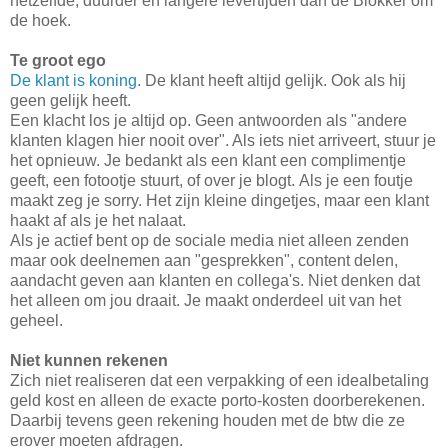
hetzelfde, duurder en langere levertijden dan de Blokker om
de hoek.
Te groot ego
De klant is koning
. De klant heeft altijd gelijk. Ook als hij
geen gelijk heeft.
Een klacht los je altijd op. Geen antwoorden als "andere
klanten klagen hier nooit over". Als iets niet arriveert, stuur je
het opnieuw. Je bedankt als een klant een complimentje
geeft, een fotootje stuurt, of over je blogt. Als je een foutje
maakt zeg je sorry. Het zijn kleine dingetjes, maar een klant
haakt af als je het nalaat.
Als je actief bent op de sociale media niet alleen zenden
maar ook deelnemen aan "gesprekken", content delen,
aandacht geven aan klanten en collega's. Niet denken dat
het alleen om jou draait. Je maakt onderdeel uit van het
geheel.
Niet kunnen rekenen
Zich niet realiseren dat een verpakking of een idealbetaling
geld kost en alleen de exacte porto-kosten doorberekenen.
Daarbij tevens geen rekening houden met de btw die ze
erover moeten afdragen.