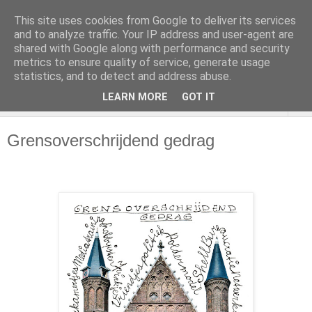
This site uses cookies from Google to deliver its services
and to analyze traffic. Your IP address and user-agent are
shared with Google along with performance and security
metrics to ensure quality of service, generate usage
statistics, and to detect and address abuse.
LEARN MORE
GOT IT
▼
Grensoverschrijdend gedrag