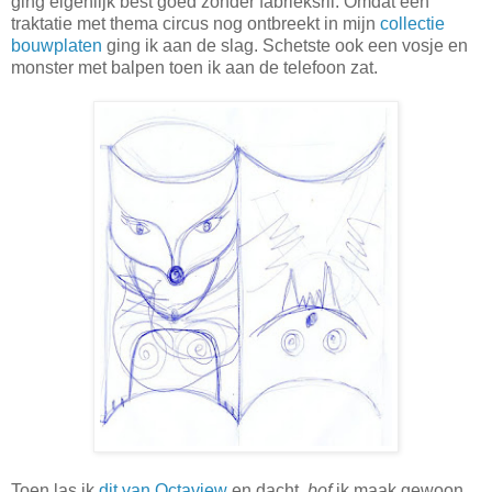
ging eigenlijk best goed zonder fabrieksril. Omdat een
traktatie met thema circus nog ontbreekt in mijn
collectie
bouwplaten
ging ik aan de slag. Schetste ook een vosje en
monster met balpen toen ik aan de telefoon zat.
Toen las ik
dit van Octaview
en dacht,
bof
ik maak gewoon