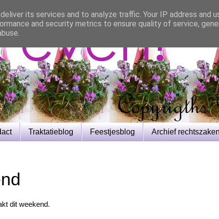
eliver its services and to analyze traffic. Your IP address and 
ormance and security metrics to ensure quality of service, gen
abuse.
dact
Traktatieblog
Feestjesblog
Archief rechtszake
end
akt dit weekend.