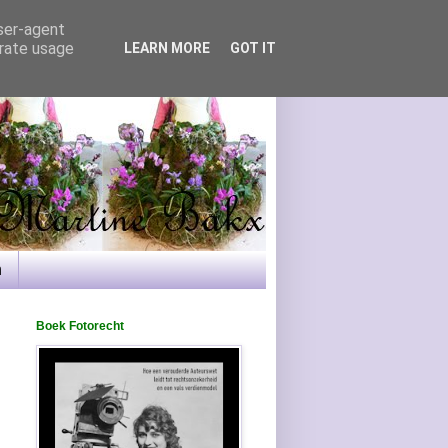
user-agent
erate usage
LEARN MORE
GOT IT
n
Boek Fotorecht