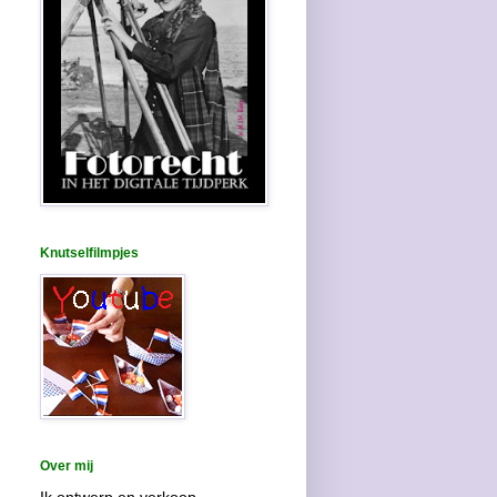
Knutselfilmpjes
Over mij