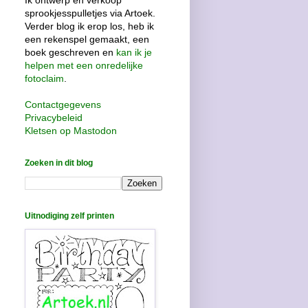
Ik ontwerp en verkoop
sprookjesspulletjes via Artoek.
Verder blog ik erop los, heb ik
een rekenspel gemaakt, een
boek geschreven en
kan ik je
helpen met een onredelijke
fotoclaim
.
Contactgegevens
Privacybeleid
Kletsen op Mastodon
Zoeken in dit blog
Uitnodiging zelf printen