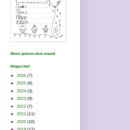
Meest gelezen deze maand
Blogarchief
►
2026
(7)
►
2025
(8)
►
2024
(3)
►
2023
(9)
►
2022
(7)
►
2021
(11)
►
2020
(10)
►
2019
(12)