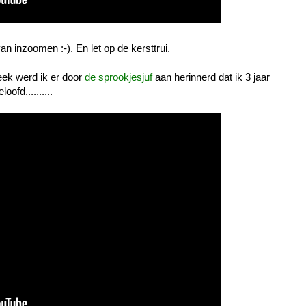
 inzoomen :-). En let op de kersttrui.
eek werd ik er door
de sprookjesjuf
aan herinnerd dat ik 3 jaar
ofd..........