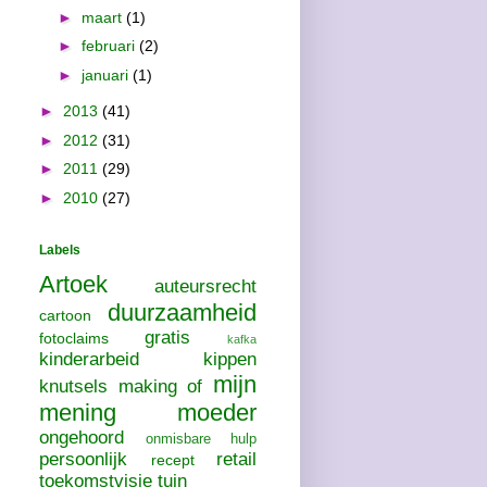
►
maart
(1)
►
februari
(2)
►
januari
(1)
►
2013
(41)
►
2012
(31)
►
2011
(29)
►
2010
(27)
Labels
Artoek
auteursrecht
duurzaamheid
cartoon
gratis
fotoclaims
kafka
kinderarbeid
kippen
mijn
knutsels
making of
mening
moeder
ongehoord
onmisbare hulp
persoonlijk
retail
recept
toekomstvisie
tuin