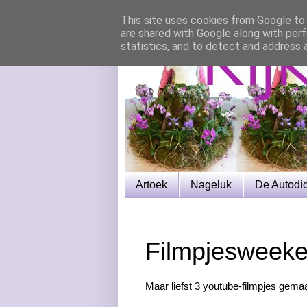
This site uses cookies from Google to d
are shared with Google along with perf
statistics, and to detect and address 
Artoek
Nageluk
De Autodi
Filmpjesweek
Maar liefst 3 youtube-filmpjes gema