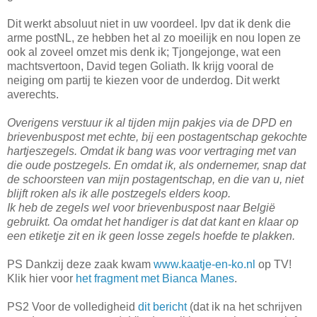
Dit werkt absoluut niet in uw voordeel. Ipv dat ik denk die
arme postNL, ze hebben het al zo moeilijk en nou lopen ze
ook al zoveel omzet mis denk ik; Tjongejonge, wat een
machtsvertoon, David tegen Goliath. Ik krijg vooral de
neiging om partij te kiezen voor de underdog. Dit werkt
averechts.
Overigens verstuur ik al tijden mijn pakjes via de DPD en
brievenbuspost met echte, bij een postagentschap gekochte
hartjeszegels. Omdat ik bang was voor vertraging met van
die oude postzegels. En omdat ik, als ondernemer, snap dat
de schoorsteen van mijn postagentschap, en die van u, niet
blijft roken als ik alle postzegels elders koop.
Ik heb de zegels wel voor brievenbuspost naar België
gebruikt. Oa omdat het handiger is dat dat kant en klaar op
een etiketje zit en ik geen losse zegels hoefde te plakken.
PS Dankzij deze zaak kwam
www.kaatje-en-ko.nl
op TV!
Klik hier voor
het fragment met Bianca Manes
.
PS2 Voor de volledigheid
dit bericht
(dat ik na het schrijven