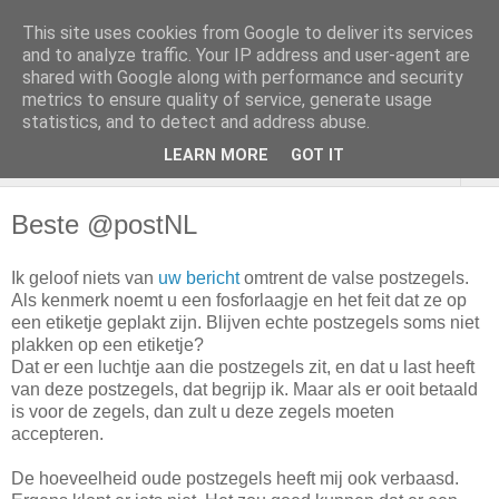
This site uses cookies from Google to deliver its services
and to analyze traffic. Your IP address and user-agent are
shared with Google along with performance and security
metrics to ensure quality of service, generate usage
statistics, and to detect and address abuse.
LEARN MORE
GOT IT
▼
Beste @postNL
Ik geloof niets van
uw bericht
omtrent de valse postzegels.
Als kenmerk noemt u een fosforlaagje en het feit dat ze op
een etiketje geplakt zijn. Blijven echte postzegels soms niet
plakken op een etiketje?
Dat er een luchtje aan die postzegels zit, en dat u last heeft
van deze postzegels, dat begrijp ik. Maar als er ooit betaald
is voor de zegels, dan zult u deze zegels moeten
accepteren.
De hoeveelheid oude postzegels heeft mij ook verbaasd.