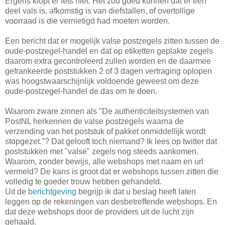
Ergens klopt er iets niet. Het zou goed kunnen dat er een
deel vals is, afkomstig is van diefstallen, of overtollige
voorraad is die vernietigd had moeten worden.
Een bericht dat er mogelijk valse postzegels zitten tussen de
oude-postzegel-handel en dat op etiketten geplakte zegels
daarom extra gecontroleerd zullen worden en de daarmee
gefrankeerde poststukken 2 of 3 dagen vertraging oplopen
was hoogstwaarschijnlijk voldoende geweest om deze
oude-postzegel-handel de das om te doen.
Waarom zware zinnen als "De authenticiteitsystemen van
PostNL herkennen de valse postzegels waarna de
verzending van het poststuk of pakket onmiddellijk wordt
stopgezet."? Dat gelooft toch niemand? Ik lees op twitter dat
poststukken met "valse" zegels nog steeds aankomen.
Waarom, zonder bewijs, alle webshops met naam en url
vermeld? De kans is groot dat er webshops tussen zitten die
volledig te goeder trouw hebben gehandeld.
Uit de
berichtgeving
begrijp ik dat u beslag heeft laten
leggen op de rekeningen van desbetreffende webshops. En
dat deze webshops door de providers uit de lucht zijn
gehaald.