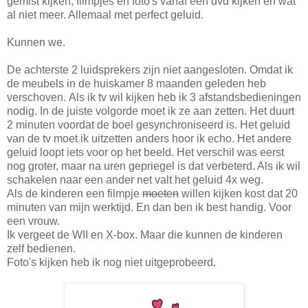
gemist kijken, filmpjes en foto's vanaf een dvd kijken en wat
al niet meer. Allemaal met perfect geluid.
Kunnen we.
De achterste 2 luidsprekers zijn niet aangesloten. Omdat ik
de meubels in de huiskamer 8 maanden geleden heb
verschoven. Als ik tv wil kijken heb ik 3 afstandsbedieningen
nodig. In de juiste volgorde moet ik ze aan zetten. Het duurt
2 minuten voordat de boel gesynchroniseerd is. Het geluid
van de tv moet ik uitzetten anders hoor ik echo. Het andere
geluid loopt iets voor op het beeld. Het verschil was eerst
nog groter, maar na uren gepriegel is dat verbeterd. Als ik wil
schakelen naar een ander net valt het geluid 4x weg.
Als de kinderen een filmpje
moeten
willen kijken kost dat 20
minuten van mijn werktijd. En dan ben ik best handig. Voor
een vrouw.
Ik vergeet de WII en X-box. Maar die kunnen de kinderen
zelf bedienen.
Foto's kijken heb ik nog niet uitgeprobeerd.