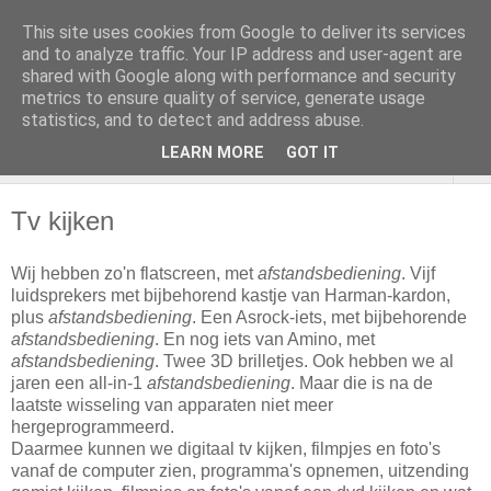
This site uses cookies from Google to deliver its services
and to analyze traffic. Your IP address and user-agent are
shared with Google along with performance and security
metrics to ensure quality of service, generate usage
statistics, and to detect and address abuse.
LEARN MORE
GOT IT
▼
Tv kijken
Wij hebben zo'n flatscreen, met
afstandsbediening
. Vijf
luidsprekers met bijbehorend kastje van Harman-kardon,
plus
afstandsbediening
. Een Asrock-iets, met bijbehorende
afstandsbediening
. En nog iets van Amino, met
afstandsbediening
. Twee 3D brilletjes. Ook hebben we al
jaren een all-in-1
afstandsbediening
. Maar die is na de
laatste wisseling van apparaten niet meer
hergeprogrammeerd.
Daarmee kunnen we digitaal tv kijken, filmpjes en foto's
vanaf de computer zien, programma's opnemen, uitzending