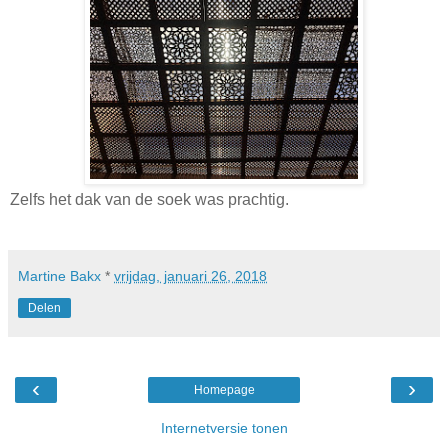
Zelfs het dak van de soek was prachtig.
Martine Bakx
*
vrijdag, januari 26, 2018
Delen
‹
›
Homepage
Internetversie tonen