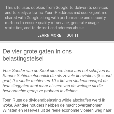
This site uses cookies from Google to deliver its services
and to analyze traffic. Your IP address and user-agent are
shared with Google along with performance and security
metrics to ensure quality of service, generate usage
statistics, and to detect and address abuse.
LEARN MORE
GOT IT
▼
De vier grote gaten in ons
belastingstelsel
Voor Sander van de Kloof die een boek aan het schrijven is.
Sander Schimmelpennick die als zovele tienvinkers
(8 = oud
geld, 9 = studie rechten en 10 = lid van studentencorps)
de
belastinggaten kent maar als een van de weinige uit die
bevoorrechte groep ze probeert te dichten.
Toen Rutte de dividendbelasting wilde afschaffen werd ik
woke.
Aandeelhouders hebben de macht overgenomen.
Winsten en reserves uit de reële economie vloeien weg naar