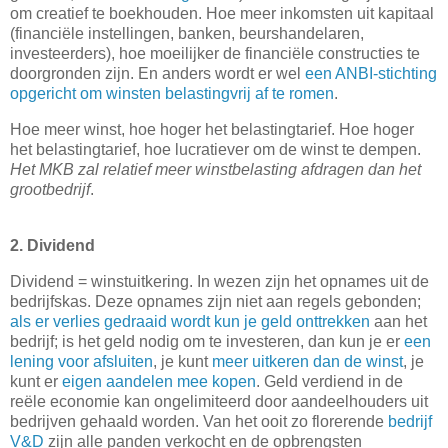
om creatief te boekhouden. Hoe meer inkomsten uit kapitaal
(financiële instellingen, banken, beurshandelaren,
investeerders), hoe moeilijker de financiële constructies te
doorgronden zijn. En anders wordt er wel
een ANBI-stichting
opgericht om winsten belastingvrij af te romen
.
Hoe meer winst, hoe hoger het belastingtarief. Hoe hoger
het belastingtarief, hoe lucratiever om de winst te dempen.
Het MKB zal relatief meer winstbelasting afdragen dan het
grootbedrijf
.
2. Dividend
Dividend = winstuitkering. In wezen zijn het opnames uit de
bedrijfskas. Deze opnames zijn niet aan regels gebonden;
als er verlies gedraaid wordt kun je geld onttrekken
aan het
bedrijf; is het geld nodig om te investeren, dan kun je er
een
lening voor afsluiten
, je kunt
meer uitkeren dan de winst
, je
kunt er
eigen aandelen mee kopen
. Geld verdiend in de
reële economie kan ongelimiteerd door aandeelhouders uit
bedrijven gehaald worden. Van het ooit zo florerende
bedrijf
V&D
zijn alle panden verkocht en de opbrengsten